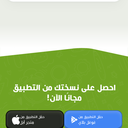
احصل على نسختك من التطبيق
مجانًا الآن!
حمّل التطبيق من
حمّل التطبيق من
غوغل بلاي
متجر أبل