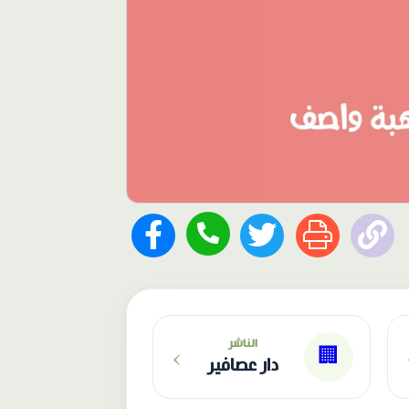
›
الناشر
🏢
دار عصافير