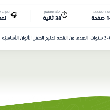
عدد الصفحات
مدّة الاستماع
الصوت مت
🎧
⏱️
صفحة
38 ثانية
نعم