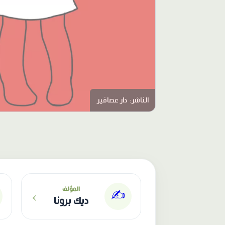
الناشر: دار عصافير
›
المؤلف
✍️
ديك برونا