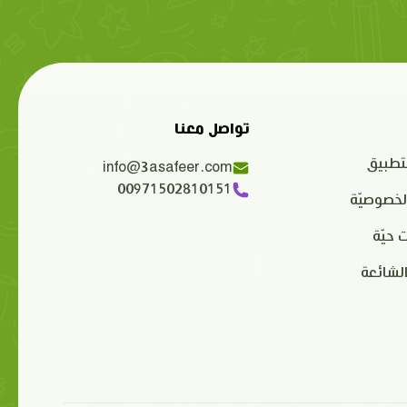
تواصل معنا
تطبيق
info@3asafeer.com
00971502810151
لخصوصيّة
 حيّة
الشائعة