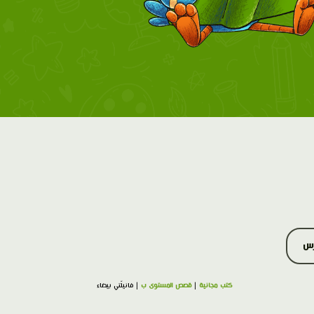
رس
كتب مجانية
|
قصص المستوى ب
| فانيلّتي بيضاء