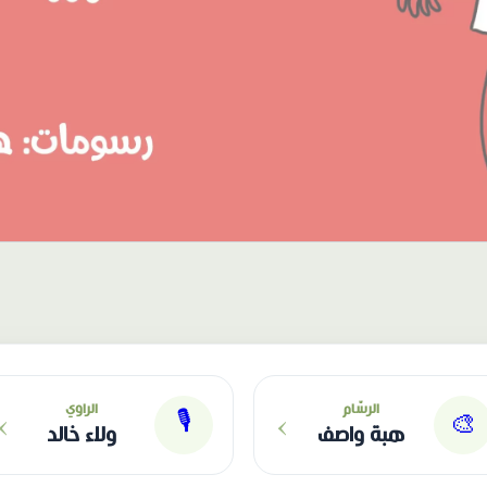
›
›
الرسّام
الراوي
🎙
🎨
هبة واصف
ولاء خالد