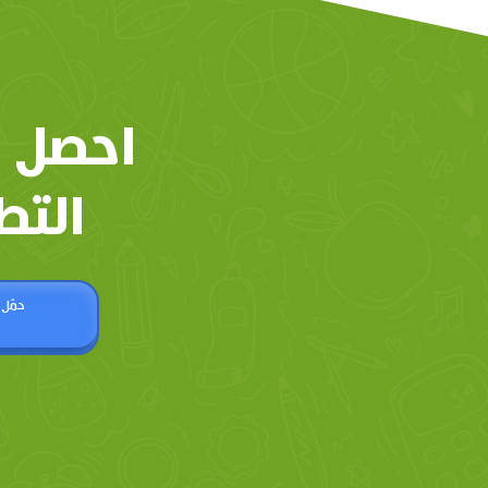
احصل 
التط
حمّل