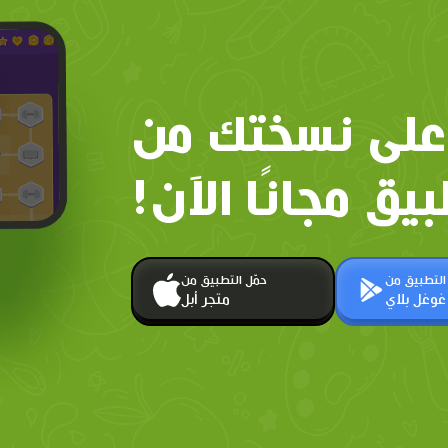
على نسختك من
بيق مجانًا الآن!
 التطبيق من
حمّل التطبيق من
غوغل بلاي
متجر أبل