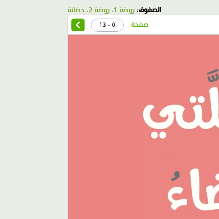
الصفوف:
روضة 1
،
روضة 2
،
حضانة
صفحة
0 - 13