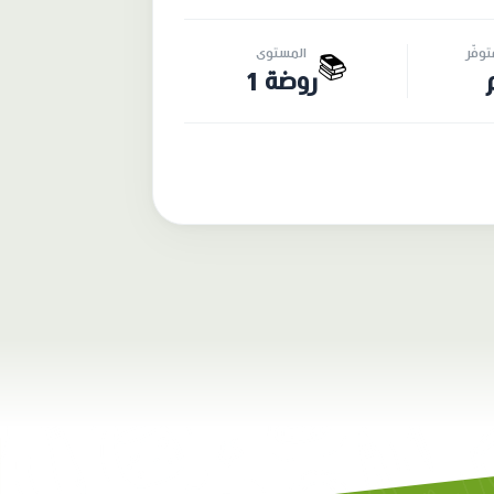
وفّر
المستوى
📚
روضة 1