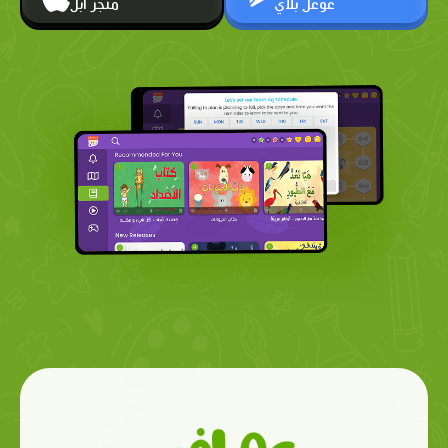
غوغل بلاي
متجر أبل