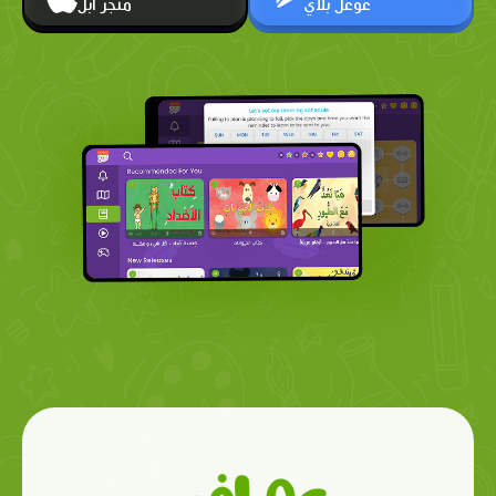
غوغل بلاي
متجر أبل