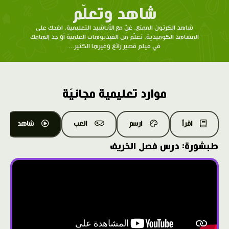
شاهد وتعلّم
شاهد الكرتون الممتع، غنِّ مع الأناشيد التعليمية، اضحك على
المشاهد الكوميدية، تعلّم من الفيديوهات العلمية أو جد إلهامك
في فيلم قصير رائع وغيرها الكثير...
موارد تعليمية مجانيّة
اقرأ
ارسم
العب
شاهد
طبشورة: درس فصل الخريف