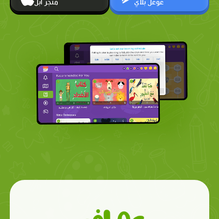
غوغل بلاي
متجر أبل