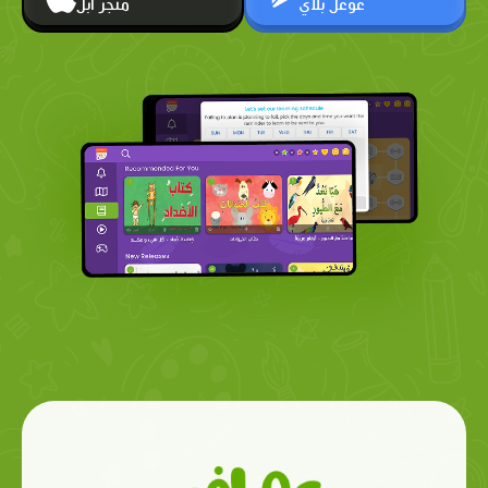
غوغل بلاي
متجر أبل