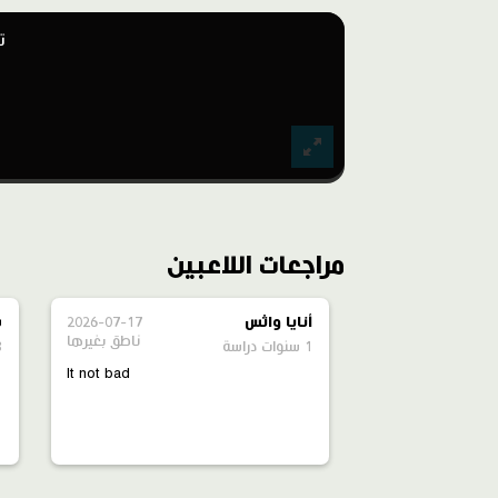
ت
مراجعات اللاعبين
أنايا واثس
2026-07-17
س
ناطق بغيرها
1 سنوات دراسة
3 سنو
It not bad