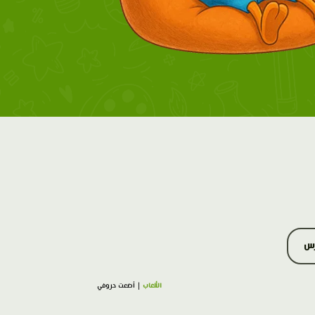
رس
الألعاب
| أضعت حروفي