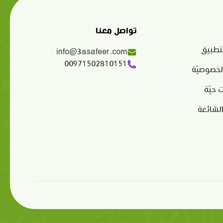
تواصل معنا
تطبيق
info@3asafeer.com
00971502810151
لخصوصيّة
 حيّة
الشائعة