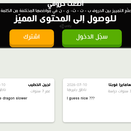
أضعت حروفي
علّم التمييز بين الحروف ب - ت - ث- ي - ن في مواضعها المختلفة من الكلمة.
للوصول إلى المحتوى المميّز
سجّل الدخول
اشترك
امايرا غوبتا
2026-07-10
لجين الخطيب
-10
ناطق بغيرها
ناطق
ات دراسة
عمر 7 سنوات
e dragon slower
I guess nice ???