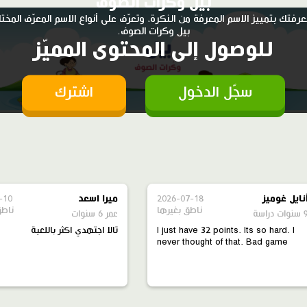
بيل وكرات الصوف
عرفتك بتمييز الاسم المعرفة من النكرة، وتعرّف على أنواع الاسم المعرّف المخت
بيل وكرات الصوف.
للوصول إلى المحتوى المميّز
سجّل الدخول
اشترك
نايل غوميز
2026-07-18
ميرا اسعد
-10
ناطق بغيرها
ناطق
ات دراسة
عمر 6 سنوات
I just have 32 points. Its so hard. I
تالا اجتهدي اكثر باللعبة
never thought of that. Bad game