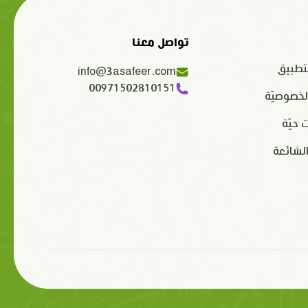
تواصل معنا
تطبيق
info@3asafeer.com
00971502810151
لخصوصيّة
 حيّة
الشائعة