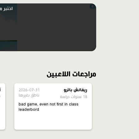
اختبر م
مراجعات اللاعبين
ريفانش باترو
2026-07-31
أ
ناطق بغيرها
18 سنوات دراسة
9 سنو
bad game, even not first in class
leaderbord