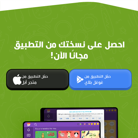
احصل على نسختك من التطبيق
مجانًا الآن!
حمّل التطبيق من
حمّل التطبيق من
غوغل بلاي
متجر أبل