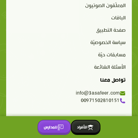
المعلّقون الصوتيون
الباقات
صفحة التطبيق
سياسة الخصوصيّة
مسابقات حيّة
الأسئلة الشائعة
تواصل معنا
info@3asafeer.com
00971502810151
حقوق الملكية الفكرية محفوظة 2015-2026 © 3asafeer.com
للأفراد
للمدارس