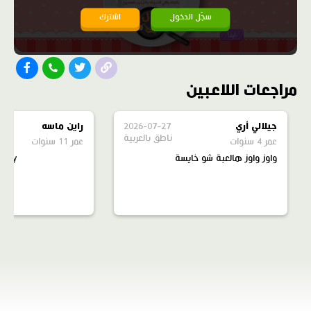
سجّل الدخول
اشترك
مراجعات اللاعبين
جيلالي أري
2026-07-27
راين ماسه
ناطق بالعربية
عمر 4 سنوات
عمر 11 سنوات
واوز واوز هالعبة شو خايسة
obaly