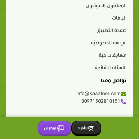
المعلّقون الصوتيون
الباقات
صفحة التطبيق
سياسة الخصوصيّة
مسابقات حيّة
الأسئلة الشائعة
تواصل معنا
info@3asafeer.com
00971502810151
حقوق الملكية الفكرية محفوظة 2015-2026 © 3asafeer.com
للأفراد
للمدارس