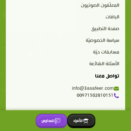
المعلّقون الصوتيون
الباقات
صفحة التطبيق
سياسة الخصوصيّة
مسابقات حيّة
الأسئلة الشائعة
تواصل معنا
info@3asafeer.com
00971502810151
حقوق الملكية الفكرية محفوظة 2015-2026 © 3asafeer.com
للأفراد
للمدارس