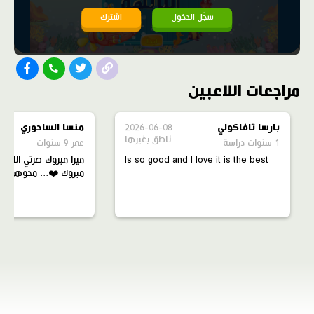
سجّل الدخول
اشترك
مراجعات اللاعبين
بارسا تافاكولي
2026-06-08
منسا الساحوري
ناطق بغيرها
1 سنوات دراسة
عمر 9 سنوات
Is so good and I love it is the best
ميرا مبروك صرتي الاولى 
مبروك ❤️... مجوهراتي 3000