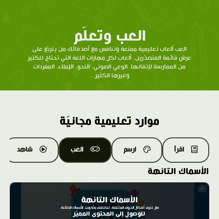
العب وتعلّم
العب ألعاب تعليمية ممتعة وتنافس مع أصدقائك من يتربّع على
عرش قائمة المتصدّرين. ألعاب لكل مهارات اللغة التي تحتاج للكثير
من الممارسة لإتقانها. الوعي الصوتي، النحو، الإملاء، المفردات
وغيرها الكثير...
موارد تعليمية مجانيّة
اقرأ
ارسم
العب
شاهد
الأسماك التائهة
الأسماك التائهة
هل تعرف أشكال الحروف المختلفة، لنكتشف معًا ونجد الأسماك الضائعة.
للوصول إلى المحتوى المميّز