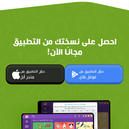
احصل على نسختك من التطبيق
مجانًا الآن!
حمّل التطبيق من
حمّل التطبيق من
غوغل بلاي
متجر أبل