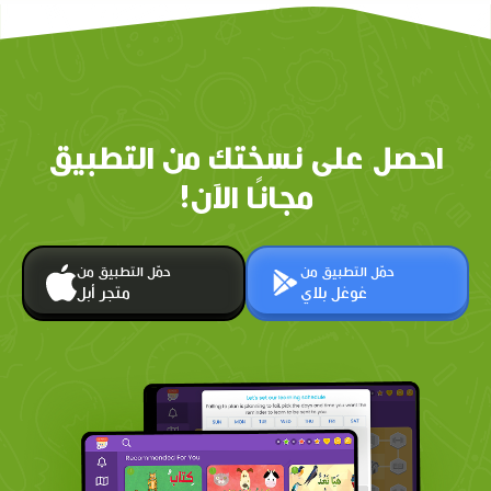
احصل على نسختك من التطبيق
مجانًا الآن!
حمّل التطبيق من
حمّل التطبيق من
غوغل بلاي
متجر أبل