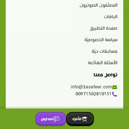
المعلّقون الصوتيون
الباقات
صفحة التطبيق
سياسة الخصوصيّة
مسابقات حيّة
الأسئلة الشائعة
تواصل معنا
info@3asafeer.com
00971502810151
حقوق الملكية الفكرية محفوظة 2015-2026 © 3asafeer.com
للأفراد
للمدارس