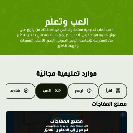
العب وتعلّم
العب ألعاب تعليمية ممتعة وتنافس مع أصدقائك من يتربّع على
عرش قائمة المتصدّرين. ألعاب لكل مهارات اللغة التي تحتاج للكثير
من الممارسة لإتقانها. الوعي الصوتي، النحو، الإملاء، المفردات
وغيرها الكثير...
موارد تعليمية مجانيّة
اقرأ
ارسم
العب
شاهد
مصنع المفاجآت
مصنع المفاجآت
اختبر معرفتك بأشكال الحروف مع مصنع المفاجآت.
للوصول إلى المحتوى المميّز