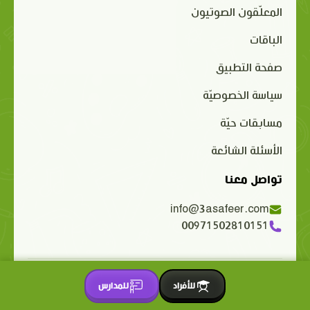
المعلّقون الصوتيون
الباقات
صفحة التطبيق
سياسة الخصوصيّة
مسابقات حيّة
الأسئلة الشائعة
تواصل معنا
info@3asafeer.com
00971502810151
حقوق الملكية الفكرية محفوظة 2015-2026 © 3asafeer.com
للأفراد
للمدارس