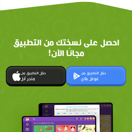
احصل على نسختك من التطبيق
مجانًا الآن!
حمّل التطبيق من
حمّل التطبيق من
غوغل بلاي
متجر أبل