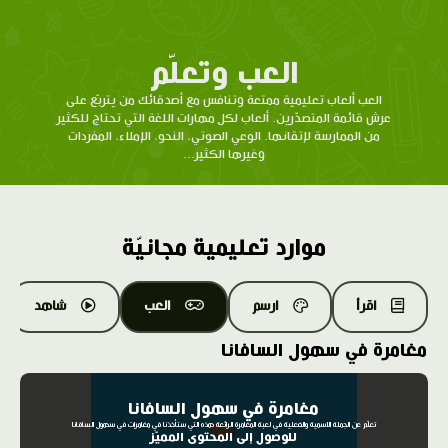
العب وتعلّم
العب ألعاب تعليمية ممتعة وتنافس مع أصدقائك من يتربّع على
عرش قائمة المتصدّرين. ألعاب لكل مهارات اللغة التي تحتاج للكثير
من الممارسة لإتقانها. الوعي الصوتي، النحو، الإملاء، المفردات
وغيرها الكثير...
موارد تعليمية مجانيّة
اقرأ
ارسم
العب
شاهد
مغامرة في سهول السافانا
مغامرة في سهول السافانا
تعلّم عن الجملة الاسمية والفعلية في لعبة المغامرة الرائعة هذه التي ستأخذنا في مغامرات في سهول السافانا
للوصول إلى المحتوى المميّز