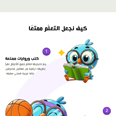
كيف نجعل التعلّم ممتعًا
1
كتب وروايات ممتعة
يتم اختيارها لتلائم جميع الأذواق تقرأ
بطريقة درامية من ممثلين محترفين
بلغة عربية فصحى سليمة.
2