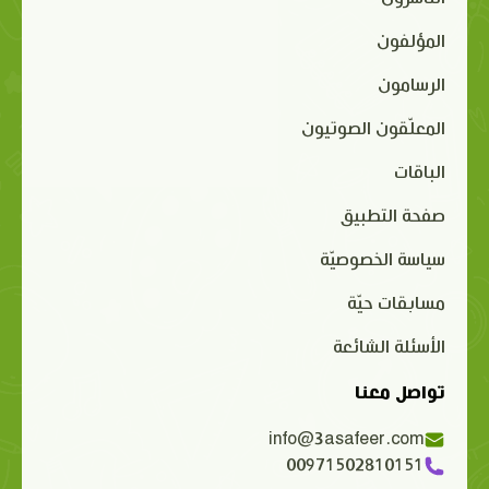
المؤلفون
الرسامون
المعلّقون الصوتيون
الباقات
صفحة التطبيق
سياسة الخصوصيّة
مسابقات حيّة
الأسئلة الشائعة
تواصل معنا
info@3asafeer.com
00971502810151