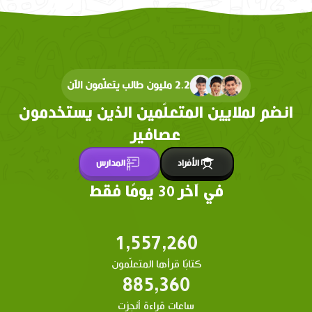
2.2 مليون طالب يتعلّمون الآن
انضم لملايين المتعلّمين الذين يستخدمون
عصافير
الأفراد
المدارس
في آخر 30 يومًا فقط
1,557,260
كتابًا قرأها المتعلّمون
885,360
ساعات قراءة أنجزت