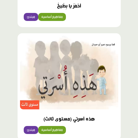
أحْمَرُ يا بِطّيخُ
مفاهيم أساسية
مبتدئ
هذه أسرتي (مستوى ثالث)
مفاهيم أساسية
مبتدئ