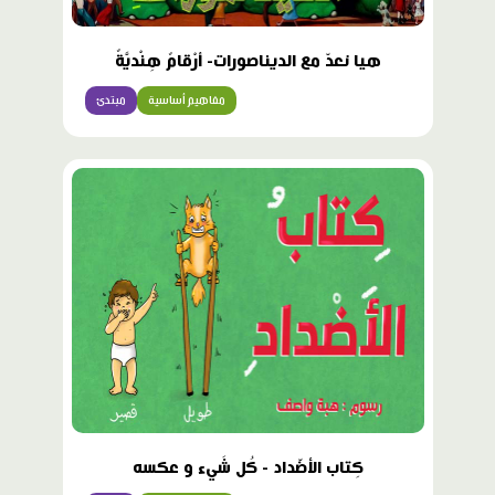
هيا نعدّ مع الديناصورات- أرْقامٌ هِنْديَّةٌ
مفاهيم أساسية
مبتدئ
كِتاب الأضّداد - كُل شَيء و عكسه