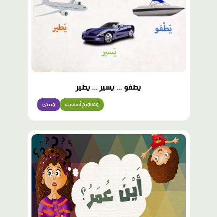
يطفو ... يسير ... يطير
مفاهيم أساسية
مبتدئ