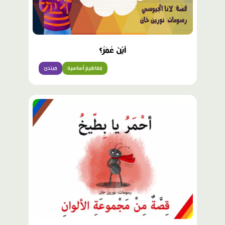
أَيْنَ عُمَرُ؟
مفاهيم أساسية
مبتدئ