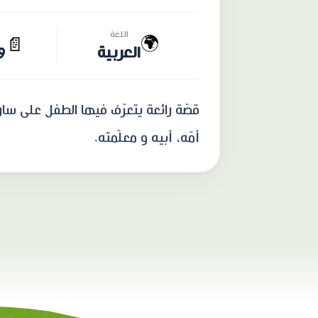
اللغة
🌍
📄
العربية
19 
قصّة رائعة يتعرّف فيها الطفل على سا
أمّه، أبيه و معلّمته.