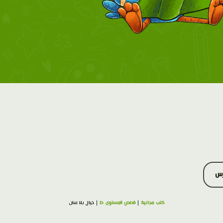
رس
كتب مجانية
|
قصص المستوى ط
| خيال بلا عنان