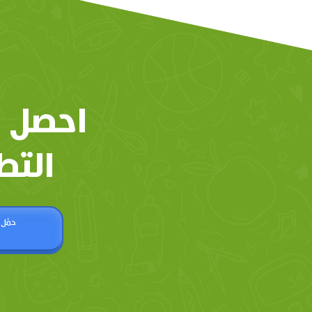
احصل 
التط
حمّل