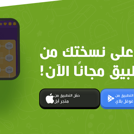
على نسختك من
بيق مجانًا الآن!
 التطبيق من
حمّل التطبيق من
غوغل بلاي
متجر أبل