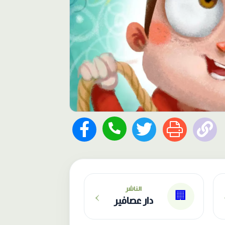
›
الناشر
🏢
دار عصافير