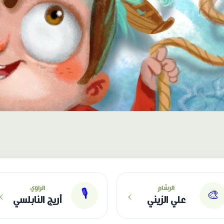
›
›
الرسّام
الراوي
🎙
🎨
علي الزيني
أريج النابلسي