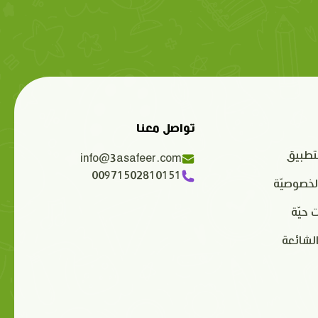
تواصل معنا
تطبيق
info@3asafeer.com
00971502810151
لخصوصيّة
 حيّة
الشائعة