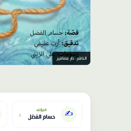
الناشر: دار عصافير
›
المؤلف
✍️
حسام الفضل