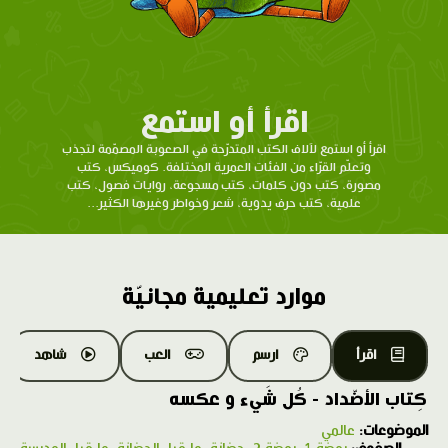
اقرأ أو استمع
اقرأ أو استمع لآلاف الكتب المتدرّحة في الصعوبة المصمّمة لتجذب
وتعلّم القرّاء من الفئات العمرية المختلفة. كوميكس، كتب
مصورة، كتب دون كلمات، كتب مسجوعة، روايات فصول، كتب
علمية، كتب حرف يدوية، شعر وخواطر وغيرها الكثير...
موارد تعليمية مجانيّة
اقرأ
ارسم
العب
شاهد
كِتاب الأضّداد - كُل شَيء و عكسه
الموضوعات:
عالمي