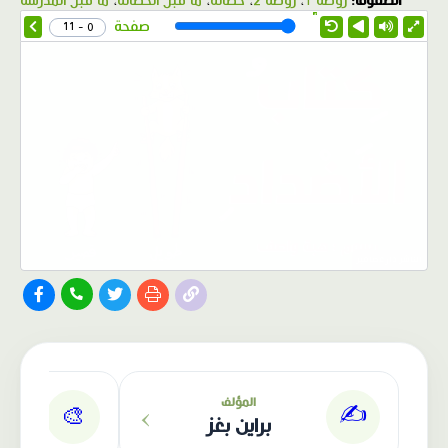
الصفوف:
روضة 1
،
روضة 2
،
حضانة
،
ما قبل الحضانة
،
ما قبل المدرسة
1.0X
Speed
صفحة
0 - 11
الناشر: دار عصافير
›
المؤلف
✍️
🎨
براين بغز