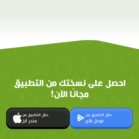
احصل على نسختك من التطبيق
مجانًا الآن!
حمّل التطبيق من
حمّل التطبيق من
غوغل بلاي
متجر أبل