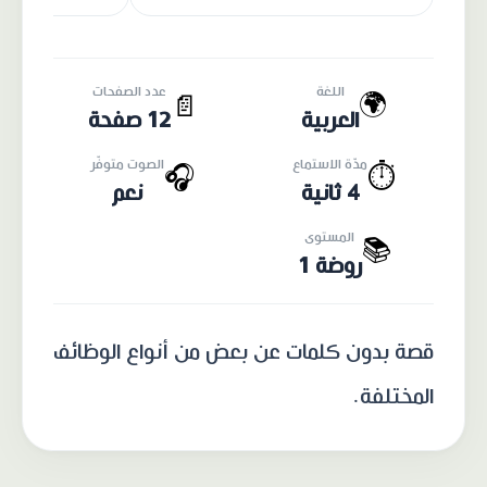
اللغة
عدد الصفحات
🌍
📄
العربية
12 صفحة
مدّة الاستماع
الصوت متوفّر
🎧
⏱️
4 ثانية
نعم
المستوى
📚
روضة 1
قصة بدون كلمات عن بعض من أنواع الوظائف
المختلفة.