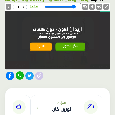
الصفوف:
روضة 1
،
روضة 2
،
حضانة
،
ما قبل الحضانة
،
ما قبل المدرسة
1.0X
Speed
صفحة
0 - 11
أُريدُ أنْ أكونَ - دونَ كلمات
قصة بدون كلمات عن بعض من أنواع الوظائف المختلفة.
للوصول إلى المحتوى المميّز
سجّل الدخول
اشترك
الناشر: دار عصافير
›
المؤلف
✍️
🎨
نورين خان