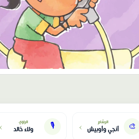
›
›
الرسّام
الراوي
🎙
🎨
أنجي وأوبيش
ولاء خالد