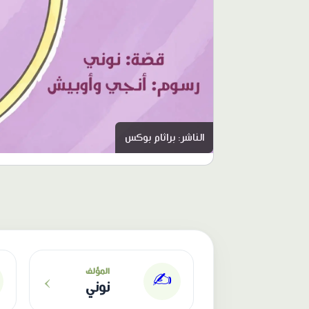
الناشر: براثام بوكس
›
المؤلف
✍️
نوني