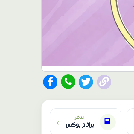
›
الناشر
🏢
براثام بوكس