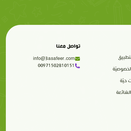
تواصل معنا
تطبيق
info@3asafeer.com
00971502810151
لخصوصيّة
 حيّة
الشائعة