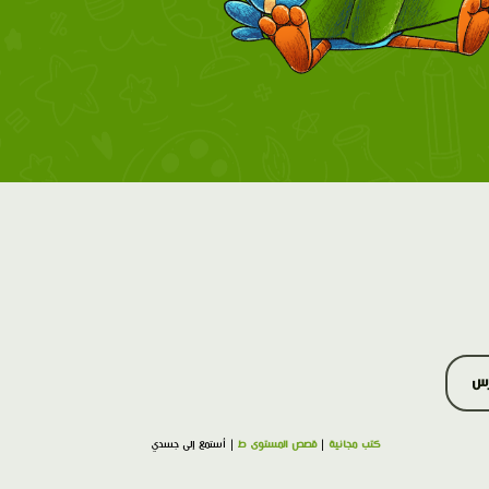
رس
كتب مجانية
|
قصص المستوى ط
| أستمع إلى جسدي