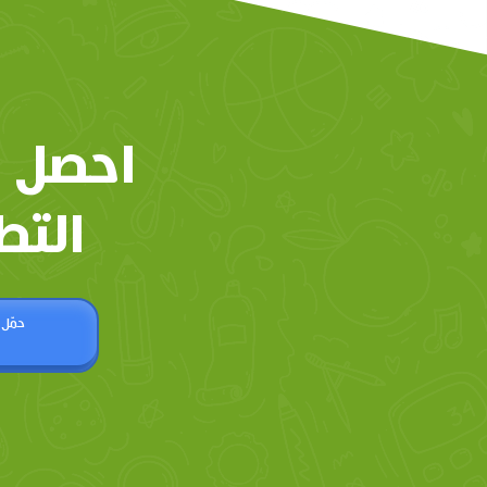
احصل 
التط
حمّل