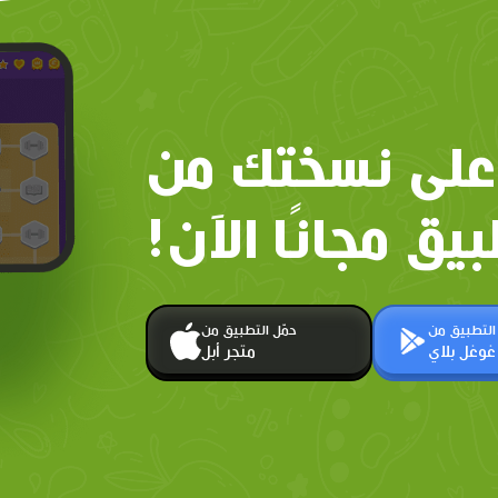
على نسختك من
بيق مجانًا الآن!
 التطبيق من
حمّل التطبيق من
غوغل بلاي
متجر أبل