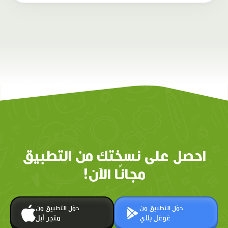
احصل على نسختك من التطبيق
مجانًا الآن!
حمّل التطبيق من
حمّل التطبيق من
غوغل بلاي
متجر أبل