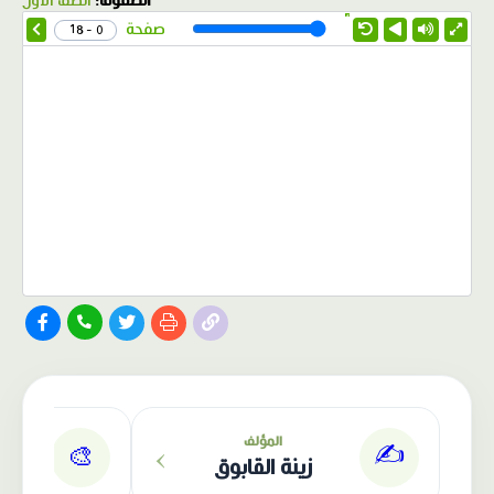
الصفوف:
الصف الأول
1.0X
Speed
صفحة
0 - 18
الناشر: دار عصافير
›
المؤلف
✍️
🎨
زينة القابوق