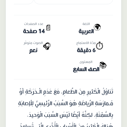
اللغة
عدد الصفحات
🌍
📄
العربية
14 صفحة
مدّة الاستماع
الصوت متوفّر
🎧
⏱️
6 دقيقة
نعم
المستوى
📚
الصف السابع
تَناوُلُ الْكَثيرِ مِنَ الطَّعامِ، مَعَ عَدَمِ الْـحَرَكَةِ أَوْ
مُـمارَسَةِ الرِّياضَةِ هُوَ السَّبَبُ الرَّئيسِيُّ لِلْإصابَةِ
بِالسُّمْنَةِ، لكِنَّهُ أَيْضًا لَيْسَ السَّبَبَ الْوَحيدَ.
هُناكَ الْكَثيرُ مِنَ الْأَسْبابِ الْأُخْرى الَّتي تُساعِدُ