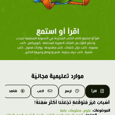
اقرأ أو استمع
اقرأ أو استمع لآلاف الكتب المتدرّحة في الصعوبة المصمّمة لتجذب
وتعلّم القرّاء من الفئات العمرية المختلفة. كوميكس، كتب
مصورة، كتب دون كلمات، كتب مسجوعة، روايات فصول، كتب
علمية، كتب حرف يدوية، شعر وخواطر وغيرها الكثير...
موارد تعليمية مجانيّة
اقرأ
ارسم
العب
شاهد
أَسْبابٌ غَيْرُ مُتَوَقَّعَةٍ تَجْعَلُنا أَكْثَرَ سُمْنَةً!
الموضوعات:
علوم
،
معلومات عامة