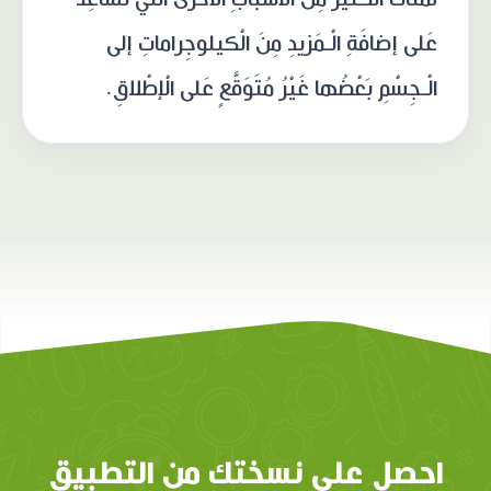
عَلى إضافَةِ الْـمَزيدِ مِنَ الْكيلوجِراماتِ إلى
الْـجِسْمِ بَعْضُها غَيْرُ مُتَوَقَّعٍ عَلى الْإطْلاقِ.
احصل على نسختك من التطبيق