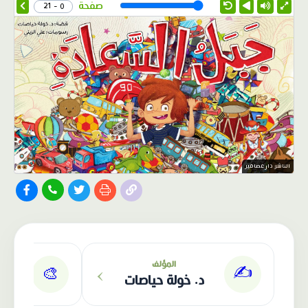
Speed
صفحة
0 - 21
الناشر: دار عصافير
›
المؤلف
✍️
🎨
د. خولة حياصات