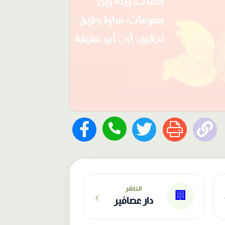
›
الناشر
🏢
دار عصافير