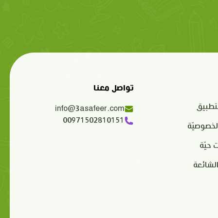
تواصل معنا
تطبيق
info@3asafeer.com
00971502810151
لخصوصيّة
 حيّة
الشائعة