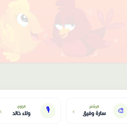
›
›
الرسّام
الراوي
🎙
🎨
سارة وفيق
ولاء خالد