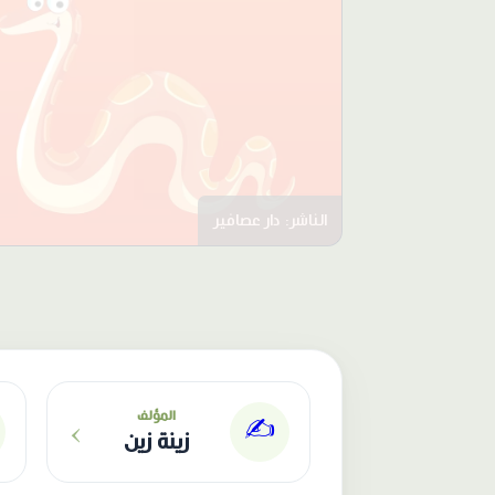
الناشر: دار عصافير
›
المؤلف
✍️
زينة زين