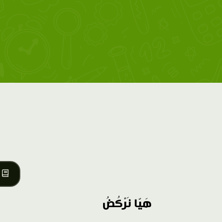
هَيّا نَرْكُضُ