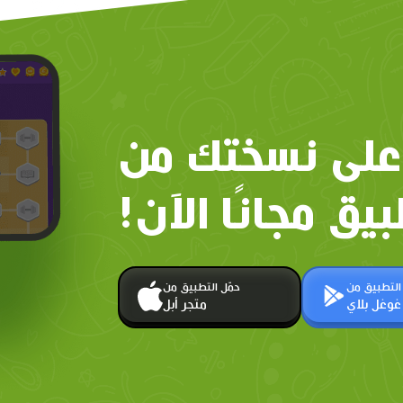
على نسختك من
بيق مجانًا الآن!
 التطبيق من
حمّل التطبيق من
غوغل بلاي
متجر أبل