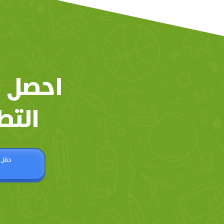
احصل 
التط
حمّل