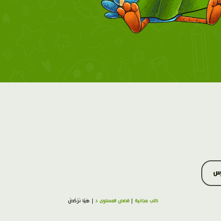
رس
كتب مجانية
|
قصص المستوى د
| هَيّا نَرْكُضُ