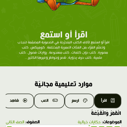
اقرأ أو استمع
اقرأ أو استمع لآلاف الكتب المتدرّحة في الصعوبة المصمّمة لتجذب
وتعلّم القرّاء من الفئات العمرية المختلفة. كوميكس، كتب
مصورة، كتب دون كلمات، كتب مسجوعة، روايات فصول، كتب
علمية، كتب حرف يدوية، شعر وخواطر وغيرها الكثير...
موارد تعليمية مجانيّة
اقرأ
ارسم
العب
شاهد
الْقَمَرُ وَالْقُبَّعَةُ
الموضوعات:
حكايات خيالية
الصفوف:
الصف الثاني
1.0X