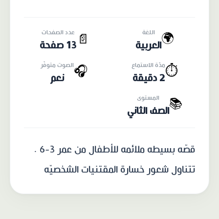
اللغة
عدد الصفحات
🌍
📄
العربية
13 صفحة
مدّة الاستماع
الصوت متوفّر
🎧
⏱️
2 دقيقة
نعم
المستوى
📚
الصف الثاني
قصّه بسيطه ملائمه للأطفال من عمر 3-6 .
تتناول شعور خسارة المقتنيات الشخصيّه