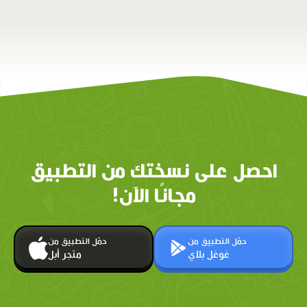
احصل على نسختك من التطبيق
مجانًا الآن!
حمّل التطبيق من
حمّل التطبيق من
غوغل بلاي
متجر أبل