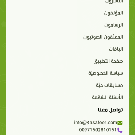
الناشرون
المؤلفون
الرسامون
المعلّقون الصوتيون
الباقات
صفحة التطبيق
سياسة الخصوصيّة
مسابقات حيّة
الأسئلة الشائعة
تواصل معنا
info@3asafeer.com
00971502810151