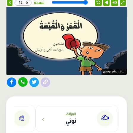
Speed
صفحة
0 - 12
الناشر: براثام بوكس
›
المؤلف
✍️
🎨
نوني