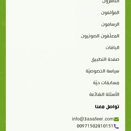
الناشرون
المؤلفون
الرسامون
المعلّقون الصوتيون
الباقات
صفحة التطبيق
سياسة الخصوصيّة
مسابقات حيّة
الأسئلة الشائعة
تواصل معنا
info@3asafeer.com
00971502810151