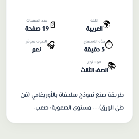
اللغة
عدد الصفحات
🌍
📄
العربية
19 صفحة
مدّة الاستماع
الصوت متوفّر
🎧
⏱️
5 دقيقة
نعم
المستوى
📚
الصف الثالث
طريقة صنع نموذج سلحفاة بالأوريغامي (فن
طيّ الورق)... مستوى الصعوبة: صعب.