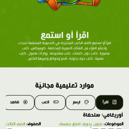
اقرأ أو استمع
اقرأ أو استمع لآلاف الكتب المتدرّحة في الصعوبة المصمّمة لتجذب
وتعلّم القرّاء من الفئات العمرية المختلفة. كوميكس، كتب
مصورة، كتب دون كلمات، كتب مسجوعة، روايات فصول، كتب
علمية، كتب حرف يدوية، شعر وخواطر وغيرها الكثير...
موارد تعليمية مجانيّة
اقرأ
ارسم
العب
شاهد
أوريغامي: سلحفاة
الموضوعات:
فنون يدوية
،
اصنع بنفسك
الصفوف:
الصف الثالث
1.0X