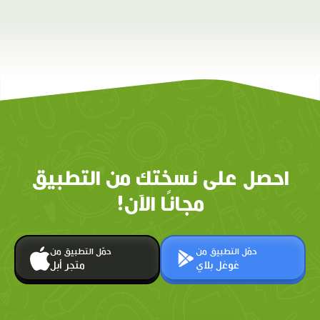
احصل على نسختك من التطبيق
مجانًا الآن!
حمّل التطبيق من
حمّل التطبيق من
غوغل بلاي
متجر أبل