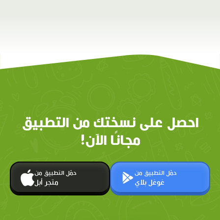
احصل على نسختك من التطبيق
مجانًا الآن!
حمّل التطبيق من
حمّل التطبيق من
غوغل بلاي
متجر أبل