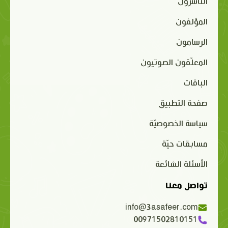
الناشرون
المؤلفون
الرسامون
المعلّقون الصوتيون
الباقات
صفحة التطبيق
سياسة الخصوصيّة
مسابقات حيّة
الأسئلة الشائعة
تواصل معنا
info@3asafeer.com
00971502810151