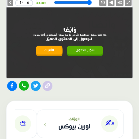
Speed
صفحة
0 - 14
وَأَيْضًا!
حاتم وحنين يلعبان لعبة التخيّل معًا وفي كل مرة يتخيّلان أنفسهم في أماكن جديدة!
للوصول إلى المحتوى المميّز
سجّل الدخول
اشترك
الناشر: بوك داش
›
المؤلف
✍️
🎨
لورين بيوكس