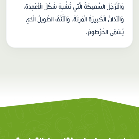
وَالْأَرْجُلُ السَّميكَةُ الَّتي تُشْبِهُ شَكْلَ الْأَعْمِدَةِ،
وَالْآذانُ الْكَبيرَةُ الْمَرِنَةُ، وَالْأَنْفُ الطَّويلُ الَّذي
يُسَمّى الخُرْطومَ.