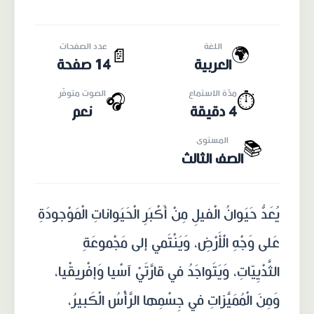
اللغة
عدد الصفحات
🌍
📄
العربية
14 صفحة
مدّة الاستماع
الصوت متوفّر
🎧
⏱️
4 دقيقة
نعم
المستوى
📚
الصف الثالث
يُعَدُّ حَيَوانُ الْفيلِ مِنْ أَكْبَرِ الْحَيَواناتِ الْمَوْجودَةِ
عَلى وَجْهِ الْأَرْضِ، وَيَنْتَمي إلى مَجْموعَةِ
الثَّدْيِيّاتِ، وَيَتَواجَدُ في قارَّتَيْ آسْيا وَإفْريقْيا،
وَمِنَ الْمُمَيَّزاتِ في جِسْمِها الرَّأْسُ الْكَبيرُ،