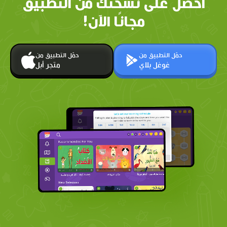
احصل على نسختك من التطبيق
مجانًا الآن!
حمّل التطبيق من
حمّل التطبيق من
غوغل بلاي
متجر أبل