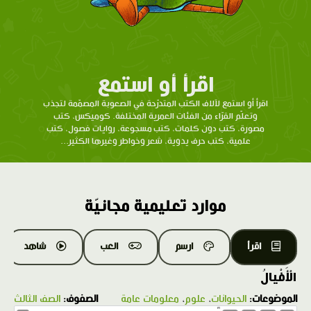
اقرأ أو استمع
اقرأ أو استمع لآلاف الكتب المتدرّحة في الصعوبة المصمّمة لتجذب
وتعلّم القرّاء من الفئات العمرية المختلفة. كوميكس، كتب
مصورة، كتب دون كلمات، كتب مسجوعة، روايات فصول، كتب
علمية، كتب حرف يدوية، شعر وخواطر وغيرها الكثير...
موارد تعليمية مجانيّة
اقرأ
ارسم
العب
شاهد
الْأَفْيالُ
الموضوعات:
الحيوانات
،
علوم
،
معلومات عامة
الصفوف:
الصف الثالث
1.0X