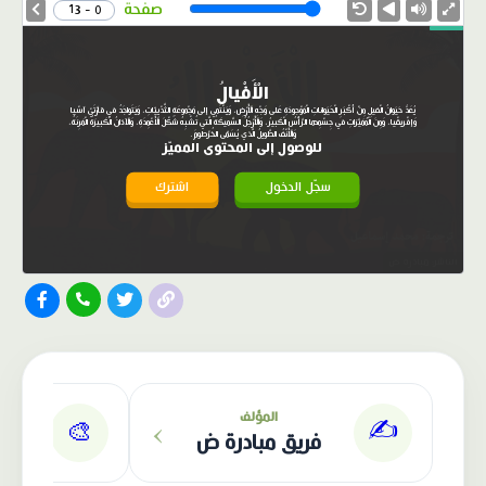
Speed
صفحة
0 - 13
الْأَفْيالُ
يُعَدُّ حَيَوانُ الْفيلِ مِنْ أَكْبَرِ الْحَيَواناتِ الْمَوْجودَةِ عَلى وَجْهِ الْأَرْضِ، وَيَنْتَمي إلى مَجْموعَةِ الثَّدْيِيّاتِ، وَيَتَواجَدُ في قارَّتَيْ آسْيا
وَإفْريقْيا، وَمِنَ الْمُمَيَّزاتِ في جِسْمِها الرَّأْسُ الْكَبيرُ، وَالْأَرْجُلُ السَّميكَةُ الَّتي تُشْبِهُ شَكْلَ الْأَعْمِدَةِ، وَالْآذانُ الْكَبيرَةُ الْمَرِنَةُ،
وَالْأَنْفُ الطَّويلُ الَّذي يُسَمّى الخُرْطومَ.
للوصول إلى المحتوى المميّز
سجّل الدخول
اشترك
الناشر: مبادرة ض
›
المؤلف
✍️
🎨
فريق مبادرة ض