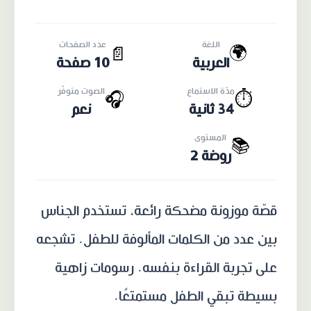
اللغة
عدد الصفحات
🌍
📄
العربية
10 صفحة
مدّة الاستماع
الصوت متوفّر
🎧
⏱️
34 ثانية
نعم
المستوى
📚
روضة 2
قصّة موزونة مضحكة رائعة، تستخدم الجناس
بين عدد من الكلمات المألوفة للطفل. تشجعه
على تجربة القراءة بنفسه. رسومات زاهية
بسيطة تبقي الطفل مستمتعًا.