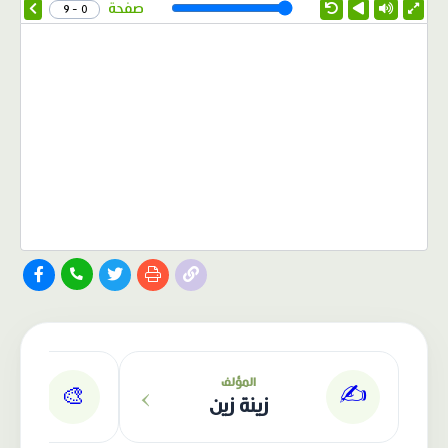
Speed
صفحة
0 - 9
الناشر: دار عصافير
›
المؤلف
✍️
🎨
زينة زين