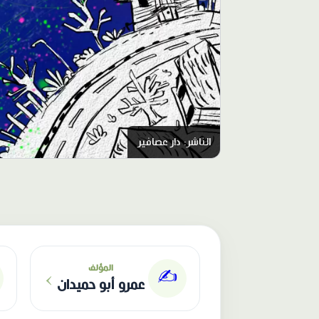
الناشر: دار عصافير
›
المؤلف
✍️
عمرو أبو حميدان