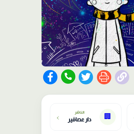
›
الناشر
🏢
دار عصافير