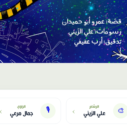
›
›
الرسّام
الراوي
🎙
🎨
علي الزيني
جمال مرعي