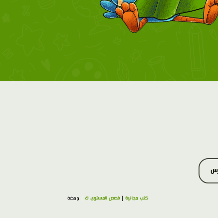
رس
كتب مجانية
|
قصص المستوى ك
| ومضة