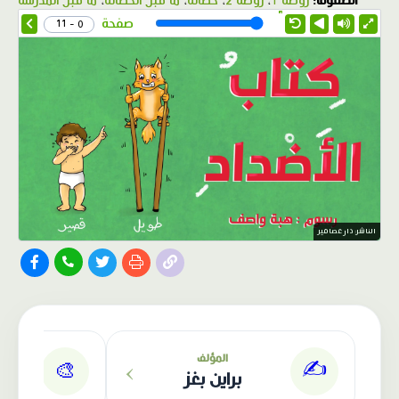
الصفوف:
روضة 1
،
روضة 2
،
حضانة
،
ما قبل الحضانة
،
ما قبل المدرسة
1.0X
Speed
صفحة
0 - 11
الناشر: دار عصافير
›
المؤلف
✍️
🎨
براين بغز