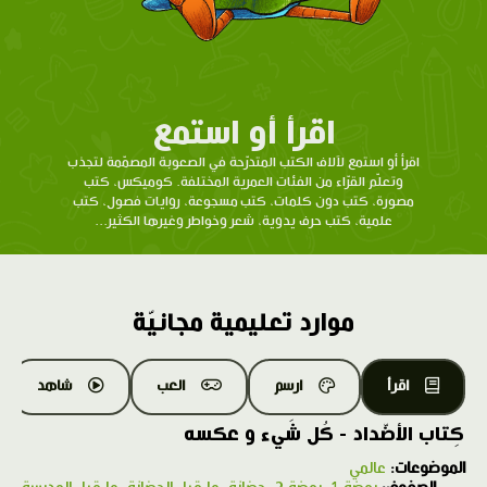
اقرأ أو استمع
اقرأ أو استمع لآلاف الكتب المتدرّحة في الصعوبة المصمّمة لتجذب
وتعلّم القرّاء من الفئات العمرية المختلفة. كوميكس، كتب
مصورة، كتب دون كلمات، كتب مسجوعة، روايات فصول، كتب
علمية، كتب حرف يدوية، شعر وخواطر وغيرها الكثير...
موارد تعليمية مجانيّة
اقرأ
ارسم
العب
شاهد
كِتاب الأضّداد - كُل شَيء و عكسه
الموضوعات:
عالمي