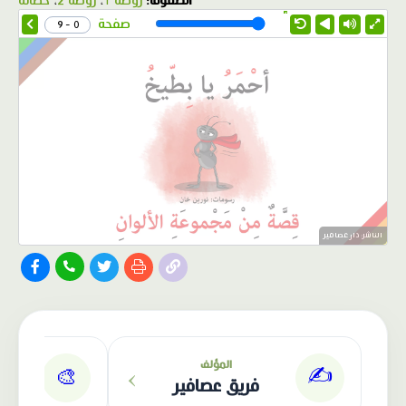
الصفوف:
روضة 1
،
روضة 2
،
حضانة
1.0X
Speed
صفحة
0 - 9
الناشر: دار عصافير
›
المؤلف
✍️
🎨
فريق عصافير