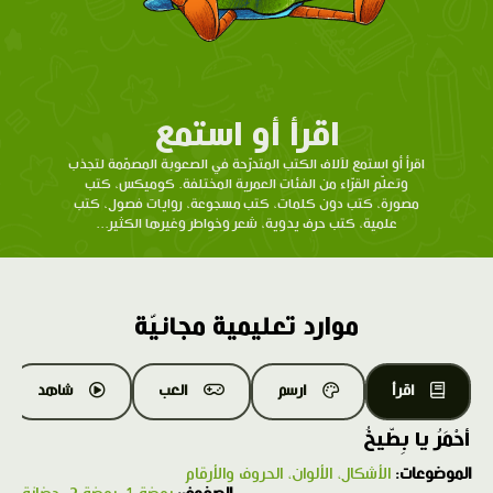
اقرأ أو استمع
اقرأ أو استمع لآلاف الكتب المتدرّحة في الصعوبة المصمّمة لتجذب
وتعلّم القرّاء من الفئات العمرية المختلفة. كوميكس، كتب
مصورة، كتب دون كلمات، كتب مسجوعة، روايات فصول، كتب
علمية، كتب حرف يدوية، شعر وخواطر وغيرها الكثير...
موارد تعليمية مجانيّة
اقرأ
ارسم
العب
شاهد
أحْمَرُ يا بِطّيخُ
الموضوعات:
الأشكال، الألوان، الحروف والأرقام