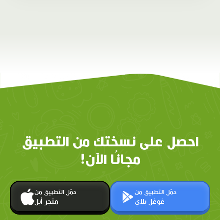
احصل على نسختك من التطبيق
مجانًا الآن!
حمّل التطبيق من
حمّل التطبيق من
غوغل بلاي
متجر أبل