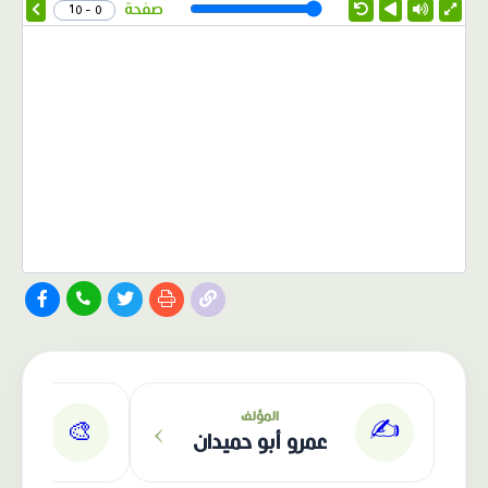
Speed
صفحة
0 - 10
الناشر: دار عصافير
›
المؤلف
✍️
🎨
عمرو أبو حميدان