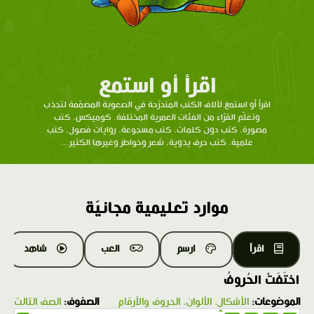
اقرأ أو استمع
اقرأ أو استمع لآلاف الكتب المتدرّحة في الصعوبة المصمّمة لتجذب
وتعلّم القرّاء من الفئات العمرية المختلفة. كوميكس، كتب
مصورة، كتب دون كلمات، كتب مسجوعة، روايات فصول، كتب
علمية، كتب حرف يدوية، شعر وخواطر وغيرها الكثير...
موارد تعليمية مجانيّة
اقرأ
ارسم
العب
شاهد
اختَفَتْ الحُروفُ
الموضوعات:
الأشكال، الألوان، الحروف والأرقام
الصفوف:
الصف الثالث
1.0X