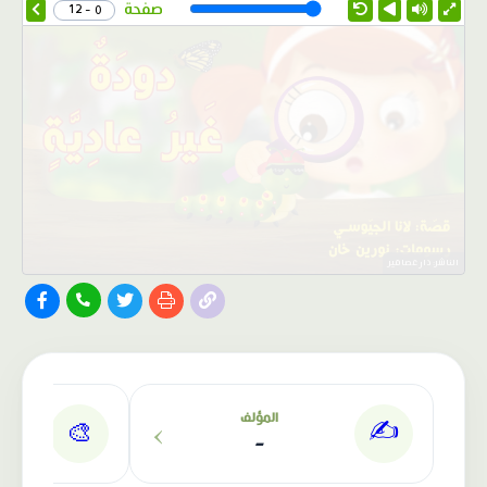
Speed
صفحة
0 - 12
الناشر: دار عصافير
›
المؤلف
✍️
🎨
-