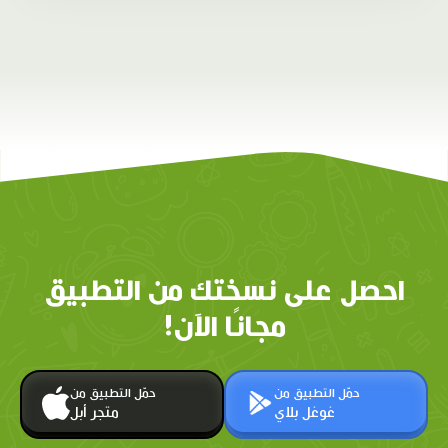
احصل على نسختك من التطبيق
مجانًا الآن!
حمّل التطبيق من
حمّل التطبيق من
غوغل بلاي
متجر أبل