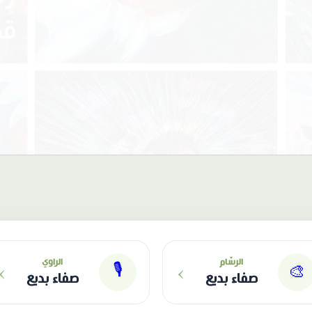
›
›
الرسّام
الراوي
🎙
🎨
صفاء بديع
صفاء بديع