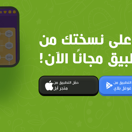
على نسختك من
بيق مجانًا الآن!
 التطبيق من
حمّل التطبيق من
غوغل بلاي
متجر أبل