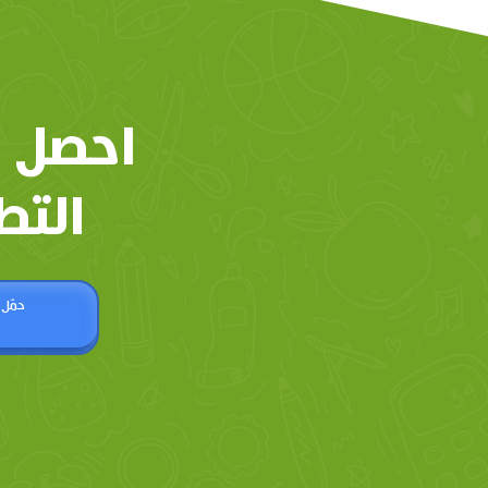
احصل 
التط
حمّل