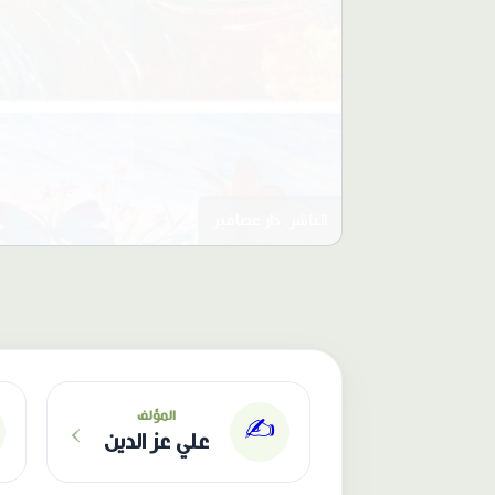
الناشر: دار عصافير
›
المؤلف
✍️
علي عز الدين