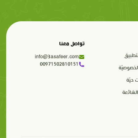
تواصل معنا
تطبيق
info@3asafeer.com
00971502810151
لخصوصيّة
 حيّة
الشائعة