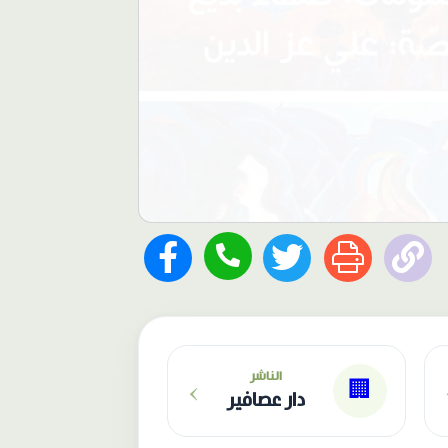
›
الناشر
🏢
دار عصافير