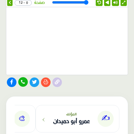
Speed
صفحة
0 - 12
الناشر: دار عصافير
›
المؤلف
✍️
🎨
عمرو أبو حميدان