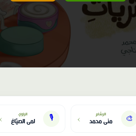
›
›
الرسّام
الراوي
🎙
🎨
منى محمد
لمى الصيّاغ