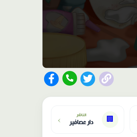
›
الناشر
🏢
دار عصافير