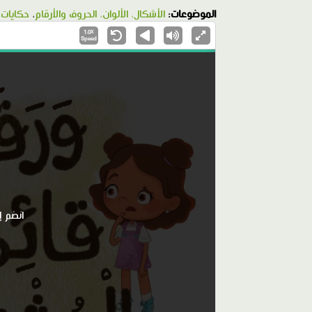
الموضوعات:
الأشكال، الألوان، الحروف والأرقام
،
حكايات 
1.0X
Speed
انضم إ