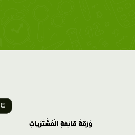
وَرَقَةُ قائِمَةِ الْمُشْتَرَياتِ