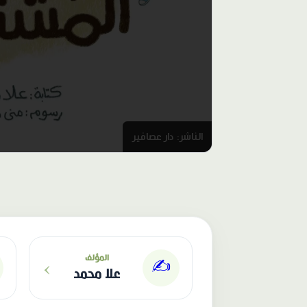
الناشر: دار عصافير
›
المؤلف
✍️
علا محمد