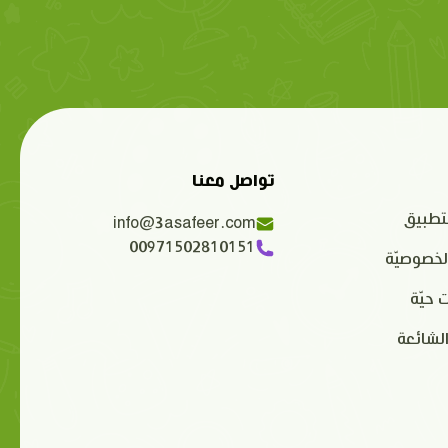
تواصل معنا
تطبيق
info@3asafeer.com
00971502810151
لخصوصيّة
 حيّة
الشائعة