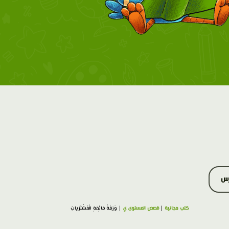
رس
كتب مجانية
|
قصص المستوى ي
| وَرَقَةُ قائِمَةِ الْمُشْتَرَياتِ