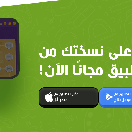
على نسختك من
بيق مجانًا الآن!
 التطبيق من
حمّل التطبيق من
غوغل بلاي
متجر أبل