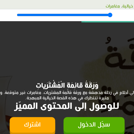
خيالية
،
مغامرات
وَرَقَةُ قائِمَةِ الْمُشْتَرَياتِ
لى أحلام في رحلة مدهشة مع ورقة قائمة المشتريات، مغامرات غير متوقعة، و
مثيرة تنتظرك في هذه القصة الخيالية المبهجة.
للوصول إلى المحتوى المميّز
سجّل الدخول
اشترك