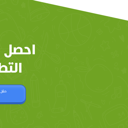
احصل 
التط
حمّل