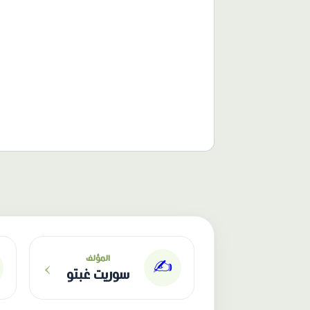
الناشر: دار عصافير
›
المؤلف
✍️
سوريت غبتو