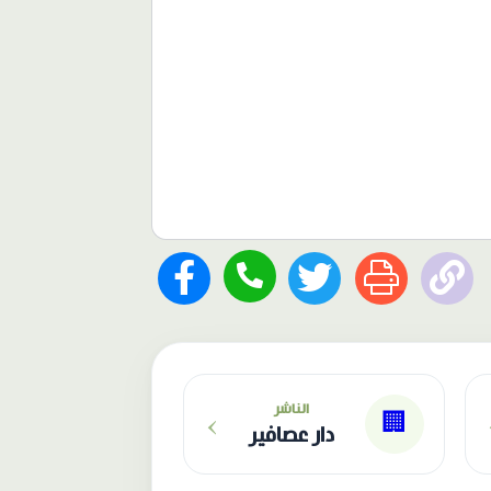
›
الناشر
🏢
دار عصافير