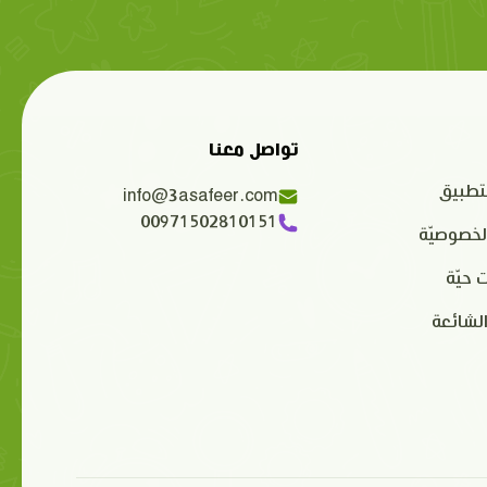
تواصل معنا
تطبيق
info@3asafeer.com
00971502810151
لخصوصيّة
 حيّة
الشائعة