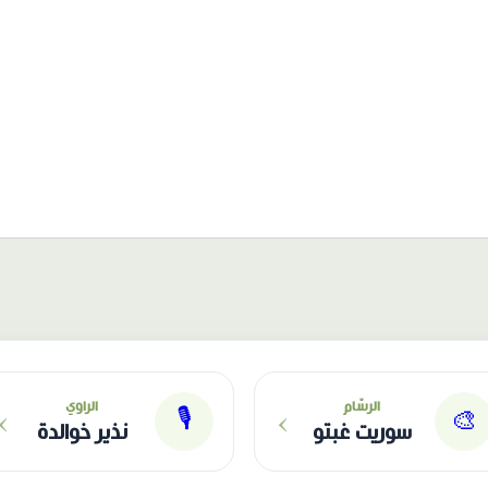
›
›
الرسّام
الراوي
🎙
🎨
سوريت غبتو
نذير خوالدة