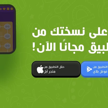
على نسختك من
بيق مجانًا الآن!
 التطبيق من
حمّل التطبيق من
غوغل بلاي
متجر أبل