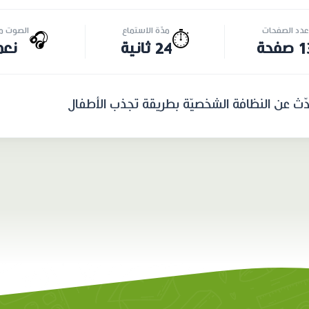
عدد الصفحات
مدّة الاستماع
الصوت مت
🎧
⏱️
صفحة
24 ثانية
نعم