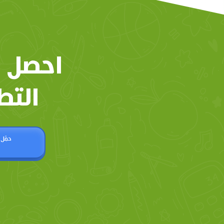
احصل 
التط
حمّل