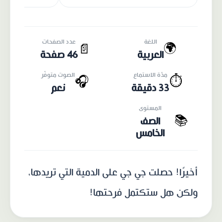
اللغة
عدد الصفحات
🌍
📄
العربية
46 صفحة
مدّة الاستماع
الصوت متوفّر
🎧
⏱️
33 دقيقة
نعم
المستوى
📚
الصف
الخامس
أخيرًا! حصلت جي جي على الدمية التي تريدها،
ولكن هل ستكتمل فرحتها!