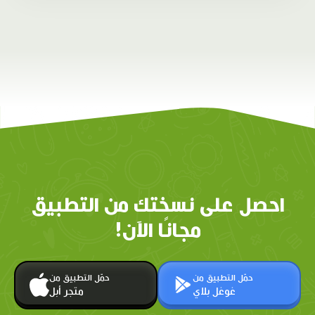
احصل على نسختك من التطبيق
مجانًا الآن!
حمّل التطبيق من
حمّل التطبيق من
غوغل بلاي
متجر أبل