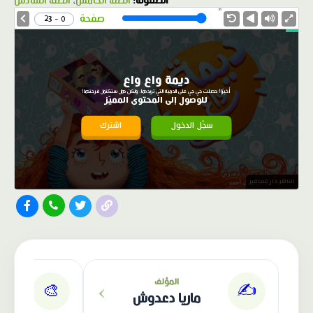
الصفوف:
الصف الخامس
،
الصف السادس
1.0X
Speed
صفحة
0 - 23
ديمة واع واع
أخيرًا! حصلت جي جي على الدمية التي تريدها، ولكن هل ستكتمل فرحتها!
للوصول إلى المحتوى المميّز
سجّل الدخول
اشترك
الناشر: دار عصافير
›
المؤلف
✍️
🎨
ماريا دعدوش