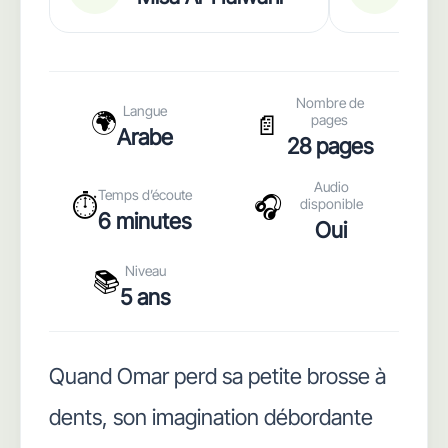
Nombre de
Langue
🌍
📄
pages
Arabe
28 pages
Audio
Temps d’écoute
⏱️
🎧
disponible
6 minutes
Oui
Niveau
📚
5 ans
Quand Omar perd sa petite brosse à
dents, son imagination débordante