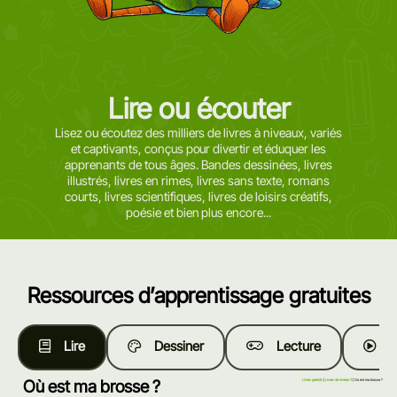
Lire ou écouter
Lisez ou écoutez des milliers de livres à niveaux, variés
et captivants, conçus pour divertir et éduquer les
apprenants de tous âges. Bandes dessinées, livres
illustrés, livres en rimes, livres sans texte, romans
courts, livres scientifiques, livres de loisirs créatifs,
poésie et bien plus encore...
Ressources d’apprentissage gratuites
Lire
Dessiner
Lecture
R
Où est ma brosse ?
Livres gratuits
|
Livres de niveau 11
| Où est ma brosse ?