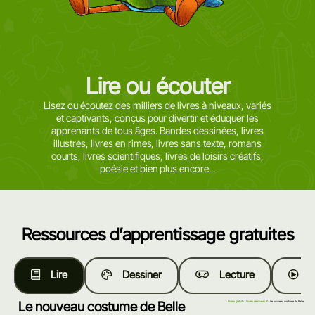
Lire ou écouter
Lisez ou écoutez des milliers de livres à niveaux, variés
et captivants, conçus pour divertir et éduquer les
apprenants de tous âges. Bandes dessinées, livres
illustrés, livres en rimes, livres sans texte, romans
courts, livres scientifiques, livres de loisirs créatifs,
poésie et bien plus encore...
Ressources d’apprentissage gratuites
Lire
Dessiner
Lecture
R
Le nouveau costume de Belle
Livres gratuits
|
Livres de niveau 10
| Le nouveau costume de Belle