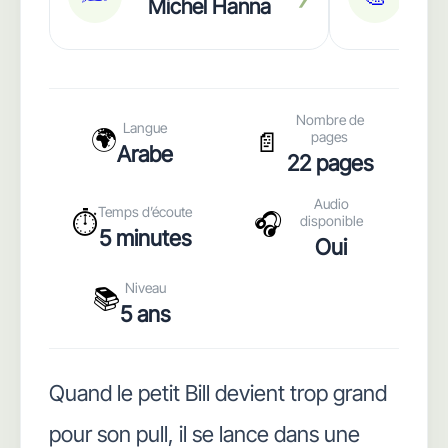
Michel Hanna
N
Nombre de
Langue
🌍
📄
pages
Arabe
22 pages
Audio
Temps d’écoute
⏱️
🎧
disponible
5 minutes
Oui
Niveau
📚
5 ans
Quand le petit Bill devient trop grand
pour son pull, il se lance dans une