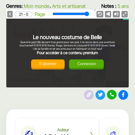
Genres:
Mon monde
،
Arts et artisanat
Notes :
5 ans
1.0X
Speed
Page
0 - 21
Le nouveau costume de Belle
Quand le petit Bill devient trop grand pour son pull, il se lance dans une aventure
touchantetonte, filage, teinture et coutureavec l'aide
de sa famille et de ses amis pour en fabriquer un tout neuf !
Pour accéder à ce contenu premium
S'abonner
Connexion
Éditeur : Nichoir
›
Auteur
✍️
🎨