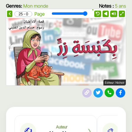
Genres:
Mon monde
Notes :
5 ans
1.0X
Speed
Page
0 - 25
Éditeur : Nichoir
›
Auteur
✍️
🎨
Huss