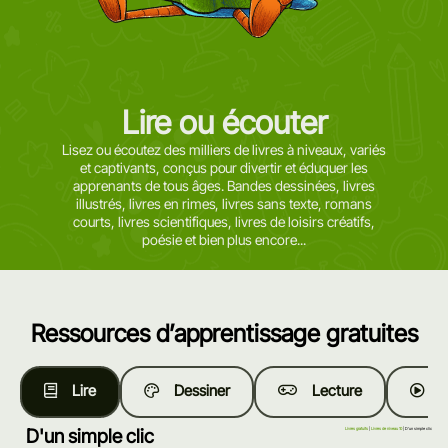
Lire ou écouter
Lisez ou écoutez des milliers de livres à niveaux, variés
et captivants, conçus pour divertir et éduquer les
apprenants de tous âges. Bandes dessinées, livres
illustrés, livres en rimes, livres sans texte, romans
courts, livres scientifiques, livres de loisirs créatifs,
poésie et bien plus encore...
Ressources d’apprentissage gratuites
Lire
Dessiner
Lecture
R
D'un simple clic
Livres gratuits
|
Livres de niveau 10
| D'un simple clic