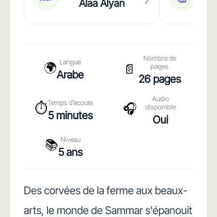
Alaa Alyan
Nombre de
Langue
🌍
📄
pages
Arabe
26 pages
Audio
Temps d’écoute
⏱️
🎧
disponible
5 minutes
Oui
Niveau
📚
5 ans
Des corvées de la ferme aux beaux-
arts, le monde de Sammar s'épanouit