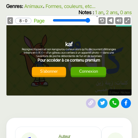
Genres:
Animaux
،
Formes, couleurs, etc...
Notes :
1 an
,
2 ans
,
0 ans
1.0X
Speed
Page
0 - 8
kaf
Rejoignez Kareem et son kangourou curieux alors qu’ils découvrent d’étranges
trésors en « K » — d’un gâteau aux cerises à un appareil photo — dans une
aventure de poche débordante de fun et de surprises !
Pour accéder à ce contenu premium
S'abonner
Connexion
Éditeur : Nichoir
Auteur