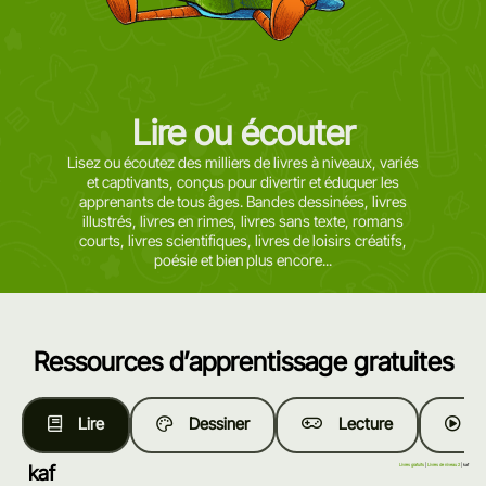
Lire ou écouter
Lisez ou écoutez des milliers de livres à niveaux, variés
et captivants, conçus pour divertir et éduquer les
apprenants de tous âges. Bandes dessinées, livres
illustrés, livres en rimes, livres sans texte, romans
courts, livres scientifiques, livres de loisirs créatifs,
poésie et bien plus encore...
Ressources d’apprentissage gratuites
Lire
Dessiner
Lecture
R
kaf
Livres gratuits
|
Livres de niveau 2
| kaf