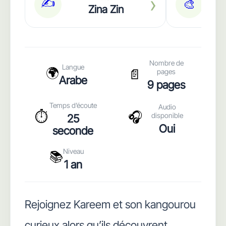
›
✍️
🎨
Zina Zin
A
Nombre de
Langue
🌍
📄
pages
Arabe
9 pages
Temps d’écoute
Audio
⏱️
🎧
disponible
25
Oui
seconde
Niveau
📚
1 an
Rejoignez Kareem et son kangourou
curieux alors qu’ils découvrent