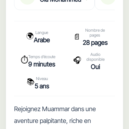
Nombre de
Langue
🌍
📄
pages
Arabe
28 pages
Audio
Temps d’écoute
⏱️
🎧
disponible
9 minutes
Oui
Niveau
📚
5 ans
Rejoignez Muammar dans une
aventure palpitante, riche en