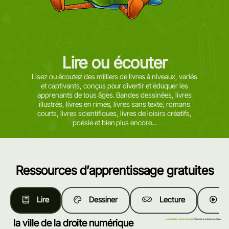
Lire ou écouter
Lisez ou écoutez des milliers de livres à niveaux, variés
et captivants, conçus pour divertir et éduquer les
apprenants de tous âges. Bandes dessinées, livres
illustrés, livres en rimes, livres sans texte, romans
courts, livres scientifiques, livres de loisirs créatifs,
poésie et bien plus encore...
Ressources d’apprentissage gratuites
Lire
Dessiner
Lecture
R
la ville de la droite numérique
Livres gratuits
|
Livres de niveau 10
| la ville de la droite numérique