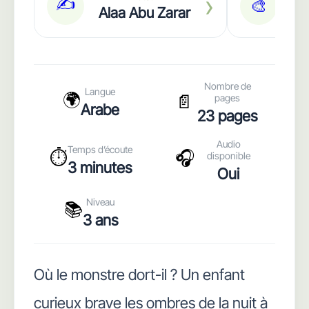
›
✍️
🎨
Alaa Abu Zarar
Moh
Nombre de
Langue
🌍
📄
pages
Arabe
23 pages
Audio
Temps d’écoute
⏱️
🎧
disponible
3 minutes
Oui
Niveau
📚
3 ans
Où le monstre dort-il ? Un enfant
curieux brave les ombres de la nuit à