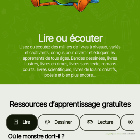
Lire ou écouter
Lisez ou écoutez des milliers de livres à niveaux, variés
et captivants, conçus pour divertir et éduquer les
apprenants de tous âges. Bandes dessinées, livres
illustrés, livres en rimes, livres sans texte, romans
courts, livres scientifiques, livres de loisirs créatifs,
poésie et bien plus encore...
Ressources d’apprentissage gratuites
Lire
Dessiner
Lecture
R
Où le monstre dort-il ?
Livres gratuits
|
Livres de niveau 5
| Où le monstre dort-il ?