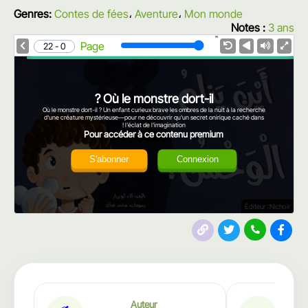
Genres:
Contes de fées
،
Aventure
،
Mon monde
Notes :
3 ans
1.0X
Speed
Page
0 - 22
Où le monstre dort-il ?
Où le monstre dort-il ? Un enfant curieux brave les ombres de la nuit à la recherche
d'une créature mystérieuse—pour ne découvrir qu'un secret onirique caché dans
l'éclat de l'imagination !
Pour accéder à ce contenu premium
S'abonner
Connexion
Éditeur : Nichoir
Auteur