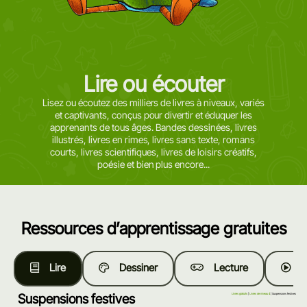
Lire ou écouter
Lisez ou écoutez des milliers de livres à niveaux, variés
et captivants, conçus pour divertir et éduquer les
apprenants de tous âges. Bandes dessinées, livres
illustrés, livres en rimes, livres sans texte, romans
courts, livres scientifiques, livres de loisirs créatifs,
poésie et bien plus encore...
Ressources d’apprentissage gratuites
Lire
Dessiner
Lecture
R
Suspensions festives
Livres gratuits
|
Livres de niveau 4
| Suspensions festives