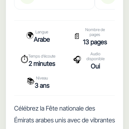
Nombre de
Langue
🌍
📄
pages
Arabe
13 pages
Audio
Temps d’écoute
⏱️
🎧
disponible
2 minutes
Oui
Niveau
📚
3 ans
Célébrez la Fête nationale des
Émirats arabes unis avec de vibrantes