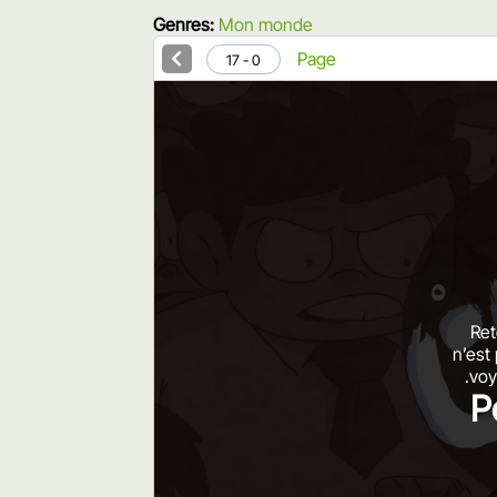
Genres:
Mon monde
Page
0 - 17
Ret
n’est
voy
P