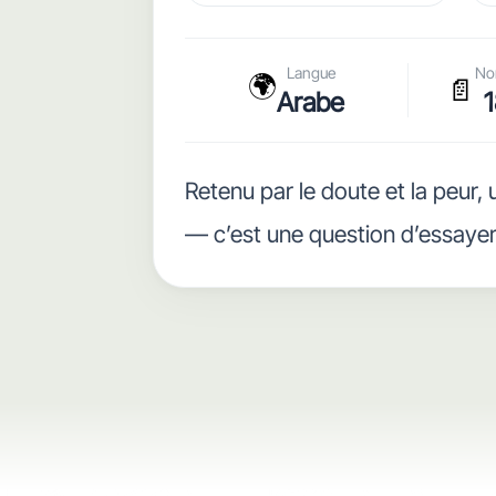
Langue
No
🌍
📄
Arabe
1
Retenu par le doute et la peur,
— c’est une question d’essaye