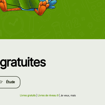
gratuites
Étude
Livres gratuits
|
Livres de niveau 9
| Je veux, mais