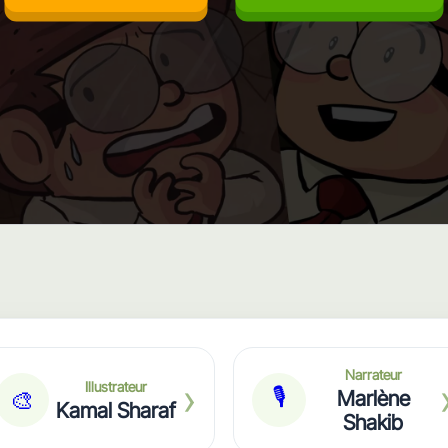
Narrateur
›
Illustrateur
🎙
🎨
Marlène
Kamal Sharaf
Shakib