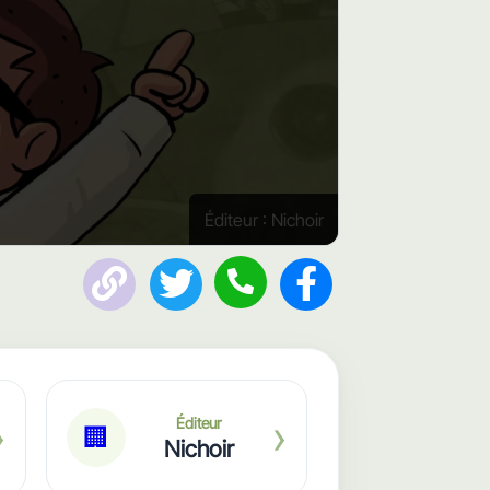
Éditeur : Nichoir
›
›
Éditeur
🏢
Nichoir