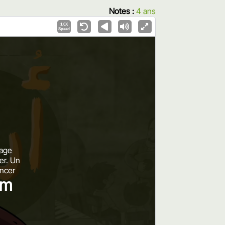
Notes :
4 ans
1.0X
Speed
rage
er. Un
cer.
um