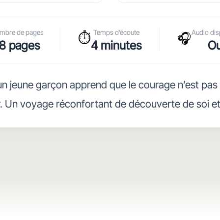
mbre de pages
Temps d’écoute
Audio dis
⏱️
🎧
8 pages
4 minutes
Ou
 un jeune garçon apprend que le courage n’est pas 
r. Un voyage réconfortant de découverte de soi 