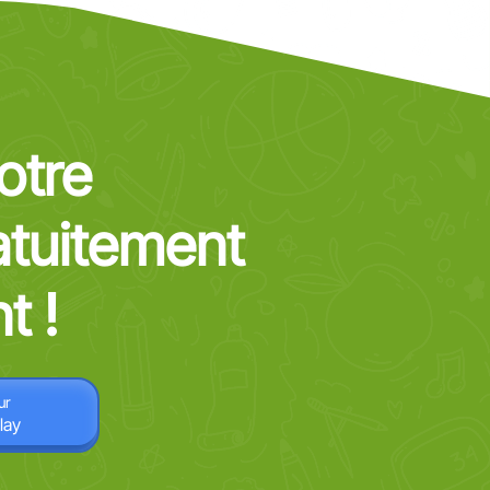
otre
atuitement
t !
ur
lay