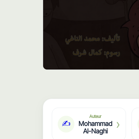
Auteur
›
✍️
Mohammad
Al-Naghi