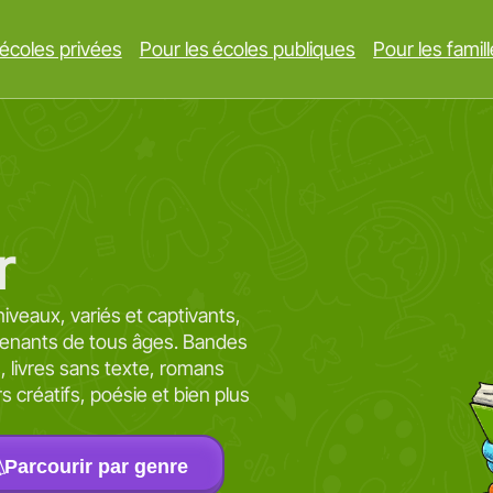
 écoles privées
Pour les écoles publiques
Pour les famil
r
niveaux, variés et captivants,
prenants de tous âges. Bandes
es, livres sans texte, romans
irs créatifs, poésie et bien plus
Parcourir par genre