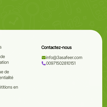
s
Contactez-nous
 de
info@3asafeer.com
cation
00971502810151
que de
ntialité
itions en