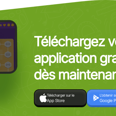
Téléchargez v
application gr
dès maintenan
Télécharger sur le
L’obtenir s
App Store
Google P