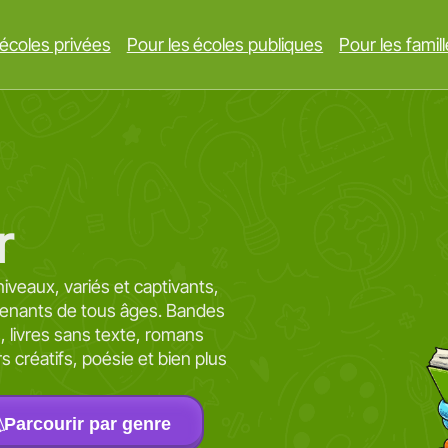
 écoles privées
Pour les écoles publiques
Pour les famil
r
niveaux, variés et captivants,
prenants de tous âges. Bandes
es, livres sans texte, romans
irs créatifs, poésie et bien plus
Parcourir par genre