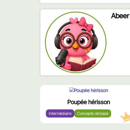
Abeer 
محتوى
مميّز
Poupée hérisson
Intermédiaire
Concepts de base