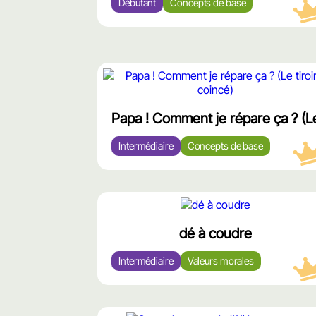
Débutant
Concepts de base
محتوى
مميّز
Papa ! Comment je répare ça ? (Le 
Intermédiaire
Concepts de base
محتوى
مميّز
dé à coudre
Intermédiaire
Valeurs morales