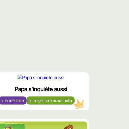
محتوى
مميّز
Papa s’inquiète aussi
Intermédiaire
Intelligence émotionnelle
محت