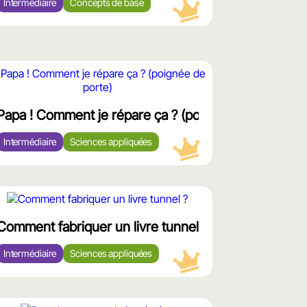
Intermédiaire
Concepts de base
محت
ممي
rillée)
Papa ! Comment je répare ça ? (poignée de porte)
Intermédiaire
Sciences appliquées
محتوى
مميّز
Comment fabriquer un livre tunnel ?
Intermédiaire
Sciences appliquées