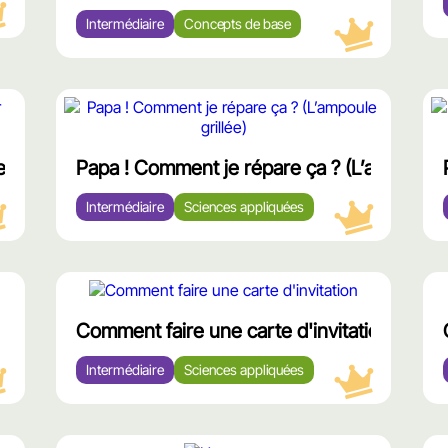
Intermédiaire
Concepts de base
وى
محتوى
ّز
مميّز
tiroir coincé)
Papa ! Comment je répare ça ? (L’ampoule g
Intermédiaire
Sciences appliquées
محتوى
مميّز
Comment faire une carte d'invitation
Intermédiaire
Sciences appliquées