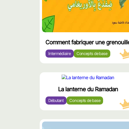
Comment fabriquer une grenouill
Intermédiaire
Concepts de base
محتوى
مميّز
La lanterne du Ramadan
Débutant
Concepts de base
محتوى