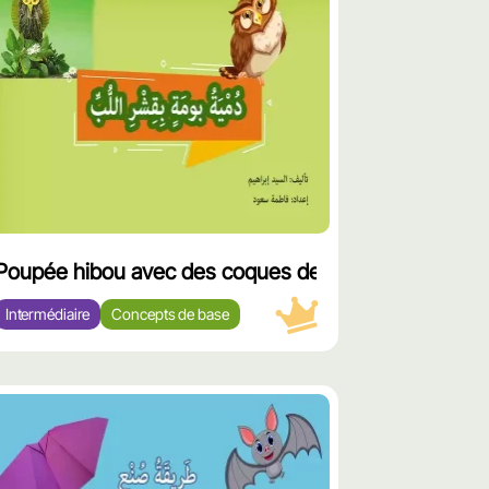
ممي
Poupée hibou avec des coques de graines de tourn
Intermédiaire
Concepts de base
محت
ممي