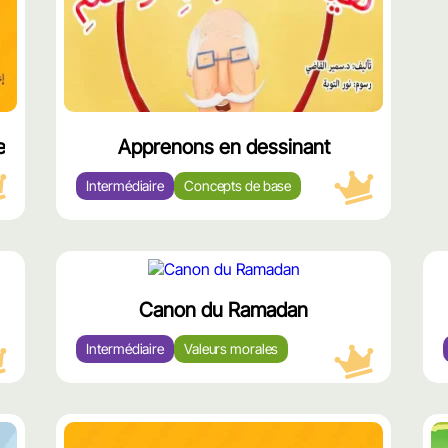
e en origami
Apprenons en dessinant
Intermédiaire
Concepts de base
محتوى
مميّز
Canon du Ramadan
Intermédiaire
Valeurs morales
وى
محتوى