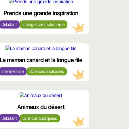
محتوى
مميّز
Prends une grande inspiration
Débutant
Intelligence émotionnelle
محتوى
مميّز
La maman canard et la longue file
Intermédiaire
Sciences appliquées
محتوى
مميّز
Animaux du désert
Débutant
Sciences appliquées