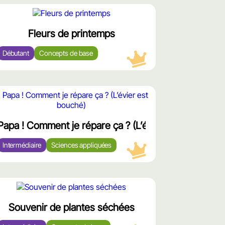
محتوى
مميّز
Fleurs de printemps
Débutant
Concepts de base
محت
ممي
Papa ! Comment je répare ça ? (L’évier est bouché)
Intermédiaire
Sciences appliquées
محتوى
مميّز
Souvenir de plantes séchées
fuit)