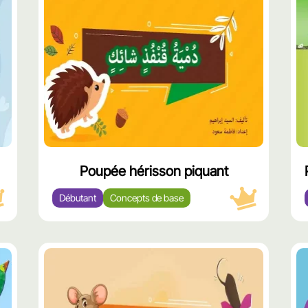
ّز
مميّز
Poupée hérisson piquant
Débutant
Concepts de base
وى
محتوى
ّز
مميّز