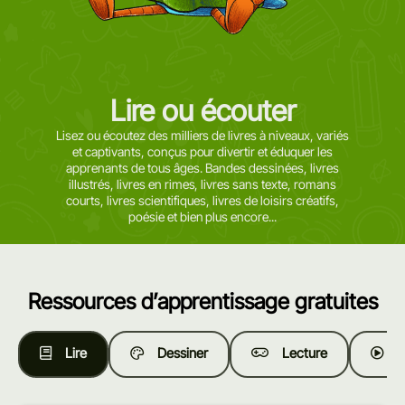
Lire ou écouter
Lisez ou écoutez des milliers de livres à niveaux, variés
et captivants, conçus pour divertir et éduquer les
apprenants de tous âges. Bandes dessinées, livres
illustrés, livres en rimes, livres sans texte, romans
courts, livres scientifiques, livres de loisirs créatifs,
poésie et bien plus encore...
Ressources d’apprentissage gratuites
Lire
Dessiner
Lecture
R