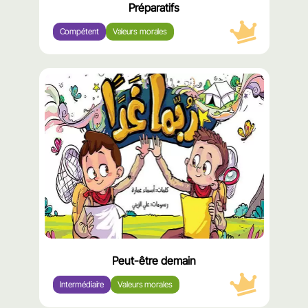
Préparatifs
Compétent
Valeurs morales
محتوى
مميّز
Peut-être demain
Intermédiaire
Valeurs morales