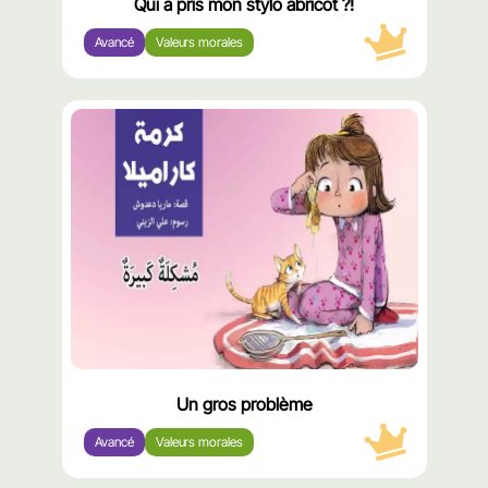
Qui a pris mon stylo abricot ?!
Avancé
Valeurs morales
محتوى
مميّز
Un gros problème
Avancé
Valeurs morales