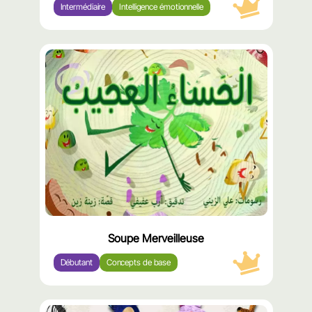
Intermédiaire
Intelligence émotionnelle
محتوى
مميّز
Soupe Merveilleuse
Débutant
Concepts de base
محتوى