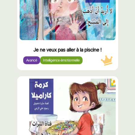
Je ne veux pas aller à la piscine !
Avancé
Intelligence émotionnelle
محتوى
مميّز