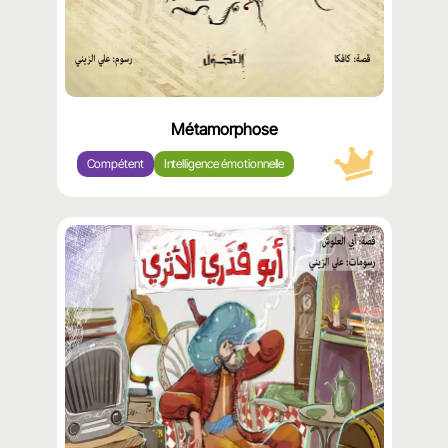
Métamorphose
Compétent
Intelligence émotionnelle
محتوى
مميّز