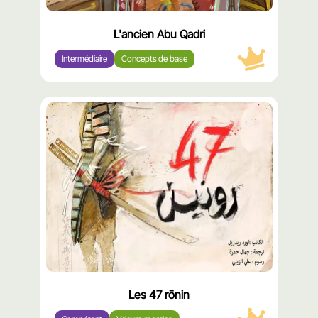
L'ancien Abu Qadri
Intermédiaire
Concepts de base
محتوى
مميّز
Les 47 rōnin