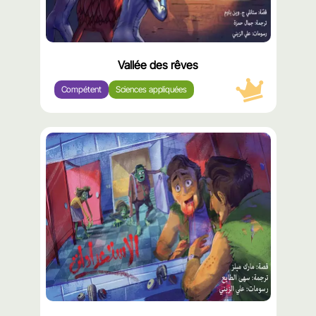
Vallée des rêves
Compétent
Sciences appliquées
محتوى
مميّز