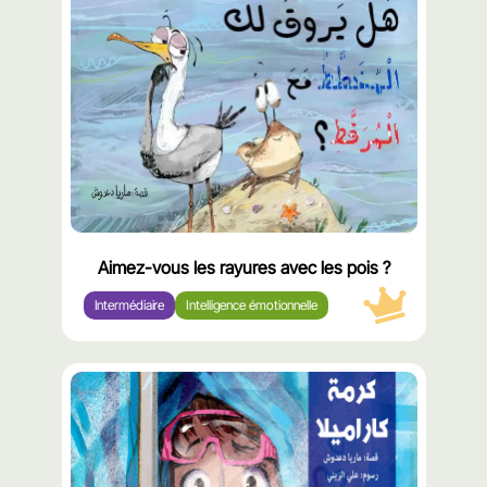
مميّز
Aimez-vous les rayures avec les pois ?
Intermédiaire
Intelligence émotionnelle
محتوى
مميّز