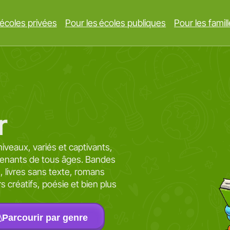
 écoles privées
Pour les écoles publiques
Pour les famil
r
niveaux, variés et captivants,
prenants de tous âges. Bandes
es, livres sans texte, romans
irs créatifs, poésie et bien plus
Parcourir par genre