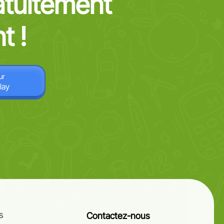
atuitement
t !
ur
lay
s
Contactez-nous