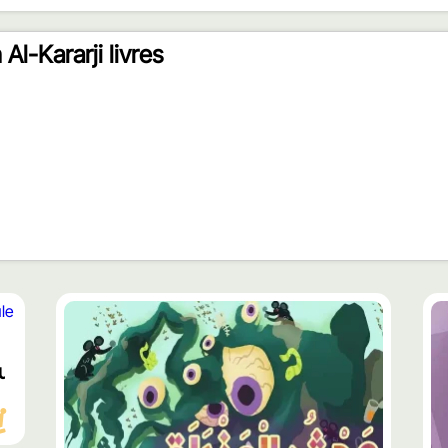
Al-Kararji livres
محتوى
مميّز
eur ghoule sur Terre