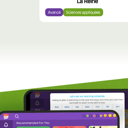
La Reine
Avancé
Sciences appliquées