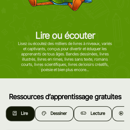
Lire ou écouter
Lisez ou écoutez des milliers de livres à niveaux, variés
et captivants, conçus pour divertir et éduquer les
apprenants de tous âges. Bandes dessinées, livres
illustrés, livres en rimes, livres sans texte, romans
courts, livres scientifiques, livres de loisirs créatifs,
poésie et bien plus encore...
Ressources d’apprentissage gratuites
Lire
Dessiner
Lecture
R